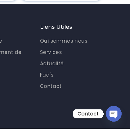
Liens Utiles
e
Qui sommes nous
ment de
Services
Actualité
Faq's
e
Contact
Contact
Open c